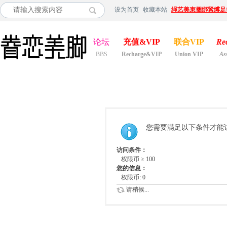
设为首页
收藏本站
绳艺美束捆绑紧缚足
论坛
充值&VIP
联合VIP
Re
BBS
Recharge&VIP
Union VIP
As
您需要满足以下条件才能
访问条件：
权限币 ≥ 100
您的信息：
权限币: 0
请稍候...