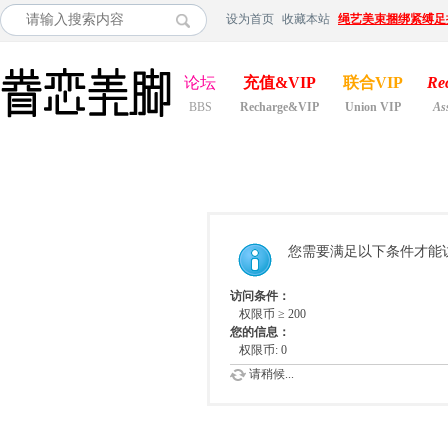
设为首页
收藏本站
绳艺美束捆绑紧缚足
论坛
充值&VIP
联合VIP
Re
BBS
Recharge&VIP
Union VIP
As
您需要满足以下条件才能
访问条件：
权限币 ≥ 200
您的信息：
权限币: 0
请稍候...